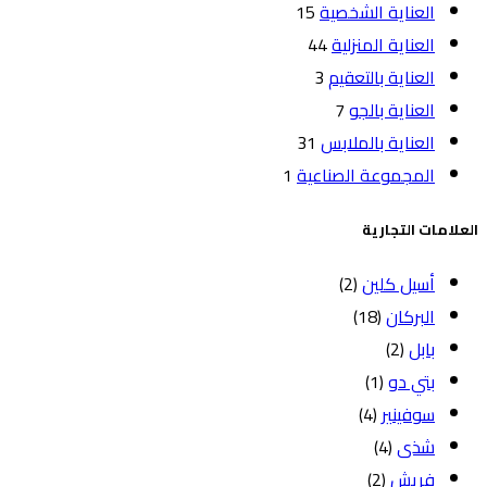
العناية الشخصية
15
العناية المنزلية
44
العناية بالتعقيم
3
العناية بالجو
7
العناية بالملابس
31
المجموعة الصناعية
1
العلامات التجارية
أسيل كلين
(2)
البركان
(18)
بابل
(2)
بتي دو
(1)
سوفينير
(4)
شذى
(4)
فريش
(2)