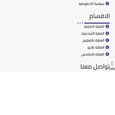
سياسة الخصوصية
الاقسام
العناية المنزلية
العناية الشخصية
العناية بالتعقيم
العناية بالجو
العناية بالملابس
تواصل معنا
رئيسية
المتجر
0096264024240
00962798069906
0096264024301
info@sigmadetergent.com