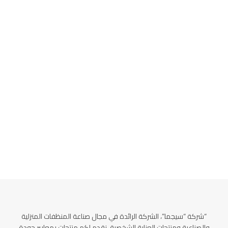
“شركة “سيجما”، الشركة الرائدة في مجال صناعة المنظفات المنزلية
والصناعية ومنتجات العناية الشخصية. نقدم لكم منتجات بمعايير جودة