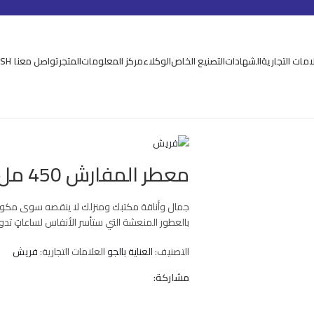
امات التجارية
الشهادات
التصنيع الخاص
الوكلاء
مركز المعلومات
المتجر
تواصل معنا
ISH
معطر المفارش 450 مل
جمال وأناقة مكتبك ومنزلك لا ينقصه سوى مكون
بالعطور المنعشة التي ستأسر الأنفاس لساعاتٍ تدوم
التصنيف:
العناية بالجو
العلامات التجارية:
فريش
مشاركة: