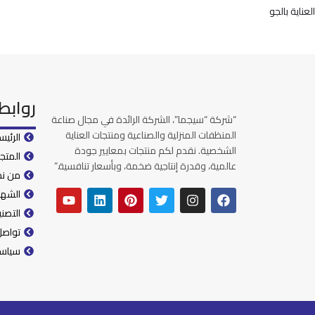
العناية بالجو
روابط
“شركة “سيجما”، الشركة الرائدة في مجال صناعة
المنظفات المنزلية والصناعية ومنتجات العناية
الرئيس
الشخصية. نقدم لكم منتجات بمعايير جودة
المتجر
عالمية، وقدرة إنتاجية ضخمة، وبأسعار تنافسية.”
من ن
الشها
التصن
تواصل
سياس