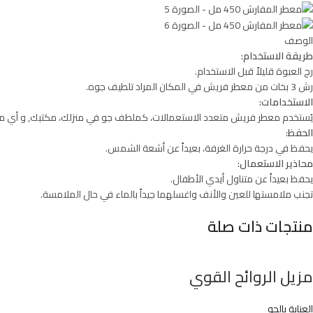
الوصف
طريقة الاستخدام:
رج العبوة قليلاً قبل الاستخدام.
رش 3 بخات من معطر فريش في المكان المراد تلطيف جوه.
الاستخدامات:
يُستخدم معطر فريش متعدد الاستعمالات، كملطف جو في منزلك، مكتبك, و أي مكا
الحفظ
:
يحفظ في درجة حرارة الغرفة، بعيداً عن أشعة الشمس.
محاذير الاستعمال:
يحفظ بعيداً عن متناول أيدي الأطفال.
تجنب ملامستها للعين والأنف واغسلهما جيداً بالماء في حال الملامسة.
منتجات ذات صلة
مزيل الروائح القوي
العناية بالجو