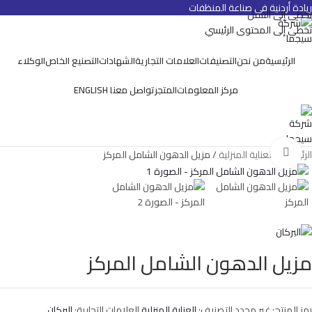
ريادة أردنية في صناعة المنظفات
تخطي إلى التنقل
تخطي إلى المحتوى الرئيسي
الرئيسية
من نحن
التصنيفات
العلامات التجارية
الشهادات
التصنيع الخاص
الوكلاء
مركز المعلومات
المتجر
تواصل معنا
ENGLISH
انقر للتكبير
الرئيسية
العناية المنزلية
مزيل الدهون الشامل المركز
مزيل الدهون الشامل المركز
رمز المنتج:
غير محدد
التصنيف:
العناية المنزلية
العلامات التجارية:
البركان