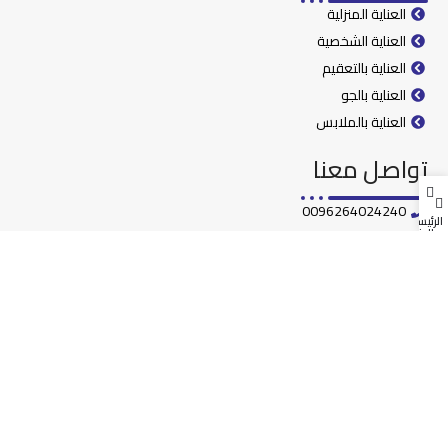
العناية المنزلية
العناية الشخصية
العناية بالتعقيم
العناية بالجو
العناية بالملابس
تواصل معنا
0096264024240
الرئيسية
المتجر
00962798069906
0096264024301
info@sigmadetergent.com
جميع حقوق النشر محفوظة لشركة سيجما