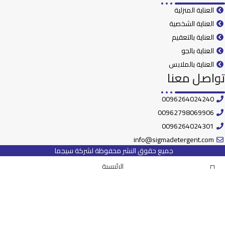
العناية المنزلية
العناية الشخصية
العناية بالتعقيم
العناية بالجو
العناية بالملابس
تواصل معنا
0096264024240
00962798069906
0096264024301
info@sigmadetergent.com
جميع حقوق النشر محفوظة لشركة سيجما
الرئيسية
المتجر
بحث
ابدأ الكتابة لرؤية المنشورات التي تبحث عنها.